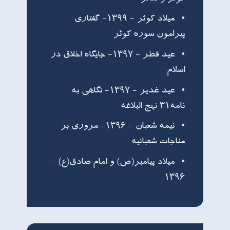
ميلاد کوثر - ۱۳۹۹- گفتاری
پیرامون سوره کوثر
عيد فطر - ۱۳۹۷- جايگاه اخلاق در
اسلام
عید غدیر - ۱۳۹۷- نگاهي به
نامه٣١ نهج البلاغه
نيمه شعبان - ۱۳۹۶- مروري بر
مناجات شعبانيه
ميلاد پيامبر(ص) و امام صادق(ع) -
۱۳۹۶